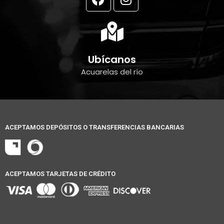
a
n
c
s
e
t
b
a
o
g
Ubícanos
o
r
Acuarelas del río
k
a
m
ACEPTAMOS DEPÓSITOS O TRANSFERENCIAS BANCARIAS
ACEPTAMOS TARJETAS DE CRÉDITO