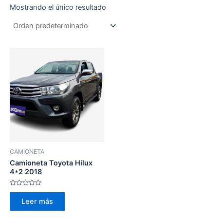
Mostrando el único resultado
CAMIONETA
Camioneta Toyota Hilux
4*2 2018
Valorado
con
Leer más
0
de
5