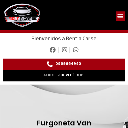
Ir
al
M
contenido
QUIENES SOMOS
Bienvenidos a Rent a Carse
0969664940
ALQUILER DE VEHÍCULOS
Furgoneta Van