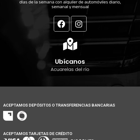
días de la semana con alquiler de automóviles diario,
semanal y mensual
F
I
a
n
c
s
e
t
b
a
o
g
Ubícanos
o
r
Acuarelas del río
k
a
m
ACEPTAMOS DEPÓSITOS O TRANSFERENCIAS BANCARIAS
ACEPTAMOS TARJETAS DE CRÉDITO