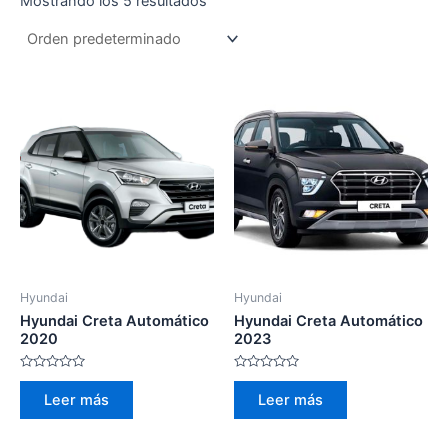
Mostrando los 5 resultados
Hyundai
Hyundai
Hyundai Creta Automático
Hyundai Creta Automático
2020
2023
Valorado
Valorado
con
con
Leer más
Leer más
0
0
de
de
5
5