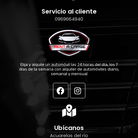
Servicio al cliente
0969664940
Elija y alquile un automóvil las 24 horas del día, los 7
días de la semana con alquiler de automóviles diario,
semanal y mensual
F
I
a
n
c
s
e
t
b
a
o
g
Ubícanos
o
r
Acuarelas del río