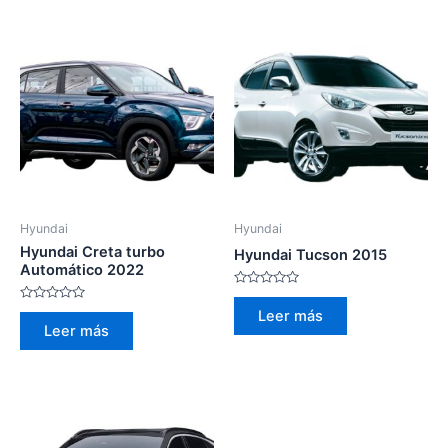
Hyundai
Hyundai
Hyundai Creta turbo
Hyundai Tucson 2015
Automático 2022
Valorado
con
Valorado
Leer más
0
con
Leer más
de
0
5
de
5