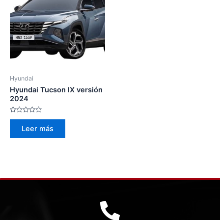
Hyundai
Hyundai Tucson IX versión
2024
Valorado
con
Leer más
0
de
5